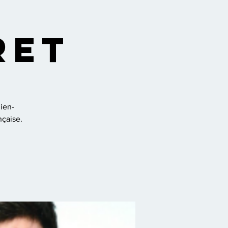
ret
lien-
nçaise.