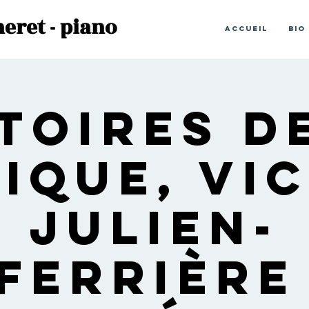
eret - piano
Accueil
Bio
toires d
ique, Vi
Julien-
ferrière