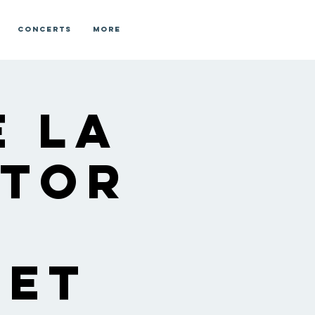
Concerts
More
e la
ctor
 et