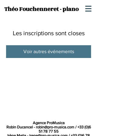
Théo Fouchenneret - piano
Les inscriptions sont closes
Voir autres événements
Agence ProMusica
Robin Ducancel -
robin@pro-musica.com
/
+33 (0)6
51 78 77 55
Irène Mejia -
irene@pro-musica.com
/
+33 (0)6 78