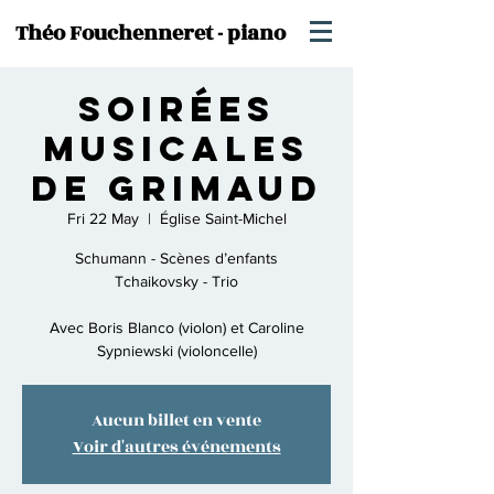
Théo Fouchenneret - piano
Soirées
Musicales
de Grimaud
Fri 22 May
  |  
Église Saint-Michel
Schumann - Scènes d’enfants
Tchaikovsky - Trio
Avec Boris Blanco (violon) et Caroline
Sypniewski (violoncelle)
Aucun billet en vente
Voir d'autres événements