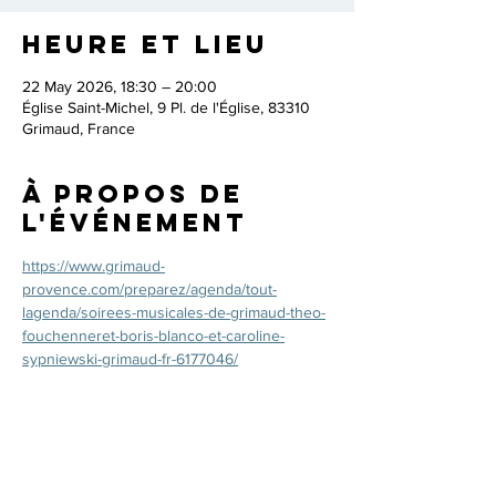
Heure et lieu
22 May 2026, 18:30 – 20:00
Église Saint-Michel, 9 Pl. de l'Église, 83310
Grimaud, France
À propos de
l'événement
https://www.grimaud-
provence.com/preparez/agenda/tout-
lagenda/soirees-musicales-de-grimaud-theo-
fouchenneret-boris-blanco-et-caroline-
sypniewski-grimaud-fr-6177046/
Partager cet