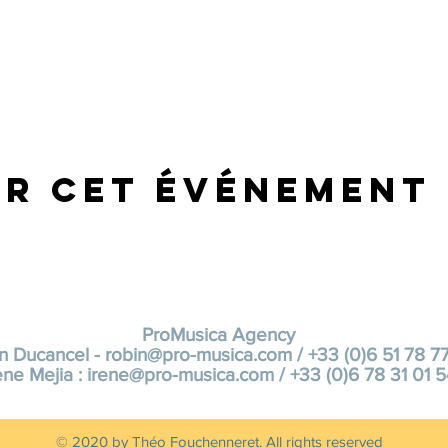
er cet événement
ProMusica Agency
n Ducancel -
robin@pro-musica.com
/ +33 (0)6 51 78 7
ène Mejia :
irene@pro-musica.com
/ +33 (0)6 78 31 01 
© 2020 by Théo Fouchenneret. All rights reserved