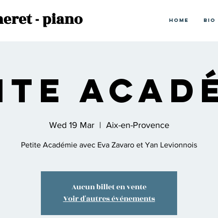
eret - piano
Home
Bio
ite Acad
Wed 19 Mar
  |  
Aix-en-Provence
Petite Académie avec Eva Zavaro et Yan Levionnois
Aucun billet en vente
Voir d'autres événements