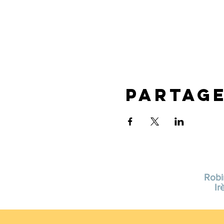
Partag
Robi
Ir