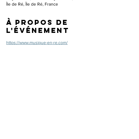
Île de Ré, Île de Ré, France
À propos de
l'événement
https://www.musique-en-re.com/
Partager cet
événement
Agence ProMusica
Robin Ducancel -
robin@pro-musica.com
/
+33 (0)6
51 78 77 55
Irène Mejia -
irene@pro-musica.com
/
+33 (0)6 78
31 01 54