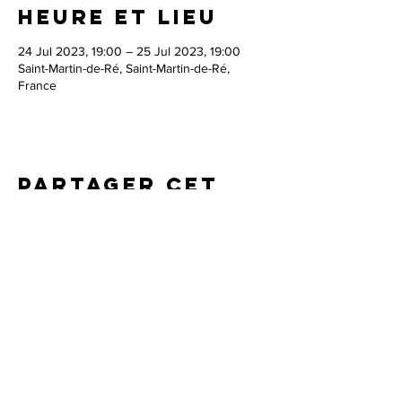
Heure et lieu
24 Jul 2023, 19:00 – 25 Jul 2023, 19:00
Saint-Martin-de-Ré, Saint-Martin-de-Ré,
France
Partager cet
événement
ProMusica Agency
Robin Ducancel -
robin@pro-musica.com
/
+33 (0)6 51 78 77 55
Irène Mejia :
irene@pro-musica.com
/
+33
(0)6 78 31 01 54