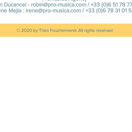
n Ducancel -
robin@pro-musica.com
/ +33 (0)6 51 78 7
ène Mejia :
irene@pro-musica.com
/ +33 (0)6 78 31 01 
© 2020 by Théo Fouchenneret. All rights reserved