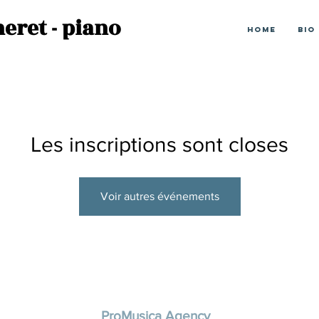
eret - piano
Home
Bio
Les inscriptions sont closes
Voir autres événements
ProMusica Agency