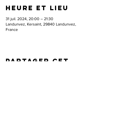
Heure et lieu
31 juil. 2024, 20:00 – 21:30
Landunvez, Kersaint, 29840 Landunvez,
France
Partager cet
événement
Agence ProMusica
Robin Ducancel -
robin@pro-musica.com
/
+33 (0)6
51 78 77 55
Irène Mejia -
irene@pro-musica.com
/
+33 (0)6 78
31 01 54