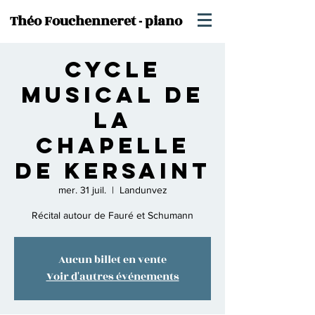
Théo Fouchenneret - piano
Cycle
Musical de
la
Chapelle
de Kersaint
mer. 31 juil.
  |  
Landunvez
Récital autour de Fauré et Schumann
Aucun billet en vente
Voir d'autres événements