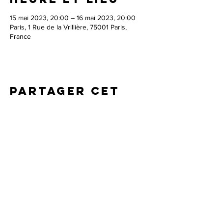
15 mai 2023, 20:00 – 16 mai 2023, 20:00
Paris, 1 Rue de la Vrillière, 75001 Paris,
France
Partager cet
événement
Agence ProMusica
Robin Ducancel -
robin@pro-musica.com
/
+33 (0)6
51 78 77 55
Irène Mejia -
irene@pro-musica.com
/
+33 (0)6 78
31 01 54
© 2024 par Théo Fouchenneret. Tous les droits sont
réservés