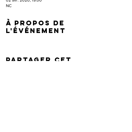
02 avr. 2020, 19:00
NC
À propos de
l'événement
Partager cet
événement
Agence ProMusica
Robin Ducancel -
robin@pro-musica.com
/
+33 (0)6
51 78 77 55
Irène Mejia -
irene@pro-musica.com
/
+33 (0)6 78
31 01 54
© 2024 par Théo Fouchenneret. Tous les droits sont